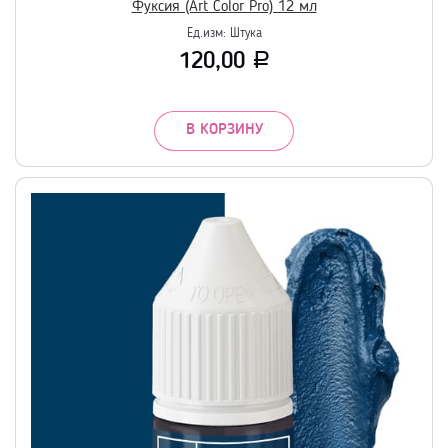
Фуксия (Art Color Pro) 12 мл
Ед.изм:
Штука
120,00
Р
В КОРЗИНУ