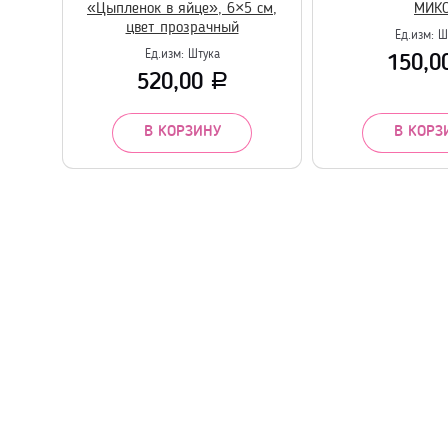
«Цыпленок в яйце», 6×5 см,
МИК
цвет прозрачный
Ед.изм:
Ш
Ед.изм:
Штука
150,0
520,00
Р
В КОРЗИНУ
В КОРЗ