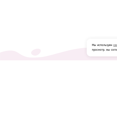
Мы используем
co
просмотр, вы согл
Главная
Акции
Блог
О магазине