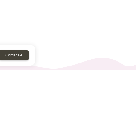
Согласен
Ежедневно 09:00 – 19:00
+7 927 478-93-44
+7 927 470-40-21
Задать вопрос продавцу
Обратный звонок