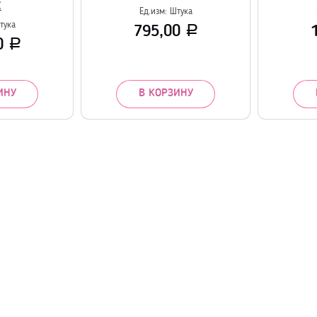
С
Ед.изм:
Штука
тука
795,00
Р
0
Р
ИНУ
В КОРЗИНУ