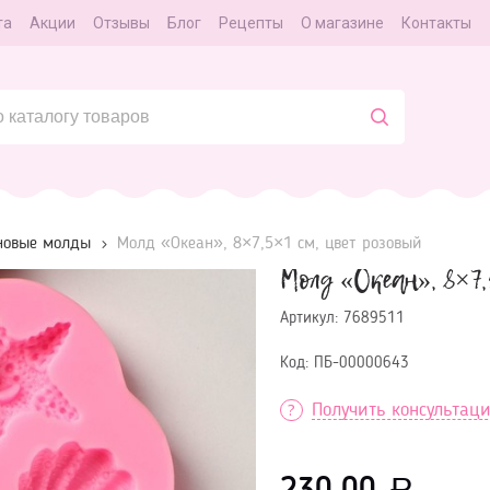
та
Акции
Отзывы
Блог
Рецепты
О магазине
Контакты
новые молды
Молд «Океан», 8×7,5×1 см, цвет розовый
Молд «Океан», 8×7,
Артикул:
7689511
Код:
ПБ-00000643
Получить консультац