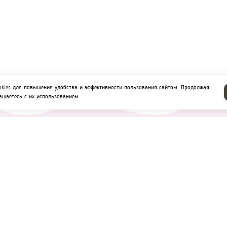
okies
для повышения удобства и эффективности пользования сайтом. Продолжая
ашаетесь с их использованием.
Доставка и оплата
Отзывы
Рецепты
Контакты