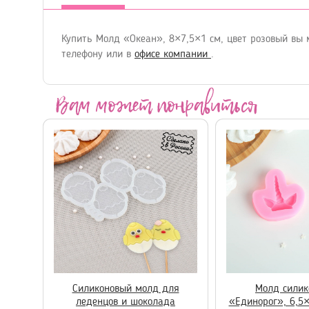
Купить Молд «Океан», 8×7,5×1 см, цвет розовый вы 
телефону
или в
офисе компании
.
Вам может понравиться
Силиконовый молд для
Молд силик
леденцов и шоколада
«Единорог», 6,5×